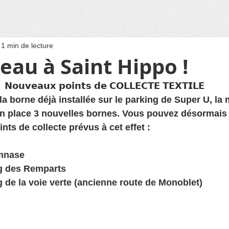
1 min de lecture
au à Saint Hippo !
𝗡𝗼𝘂𝘃𝗲𝗮𝘂𝘅 𝗽𝗼𝗶𝗻𝘁𝘀 𝗱𝗲 𝗖𝗢𝗟𝗟𝗘𝗖𝗧𝗘 𝗧𝗘𝗫𝗧𝗜𝗟𝗘
 borne déjà installée sur le parking de Super U, la m
 place 3 nouvelles bornes. Vous pouvez désormais
ints de collecte prévus à cet effet :
mnase    
ng des Remparts    
ng de la voie verte (ancienne route de Monoblet)