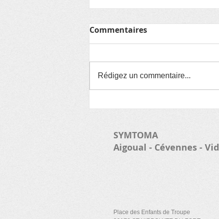
Commentaires
Rédigez un commentaire...
Le nouveau Président
ainsi que le bureau de
l'exécutif du Symtoma ont
SYMTOMA
pris leurs fonctions
Aigoual - Cévennes - Vi
Place des Enfants de Troupe