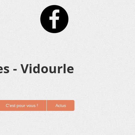
s - Vidourle
C'est pour vous !
Actus