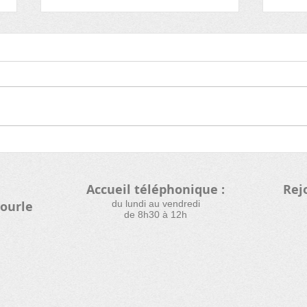
Nouvelle filière de
Re_f
collecte et de recyclage :
text
désormais, vos poêles et
Accueil téléphonique :
Rej
casseroles se recyclent !
dourle
​du lundi au vendredi
de 8h30 à 12h