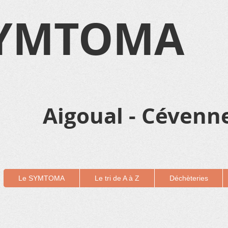
YMTOMA
Aigoual - Cévenne
Le SYMTOMA
Le tri de A à Z
Déchèteries