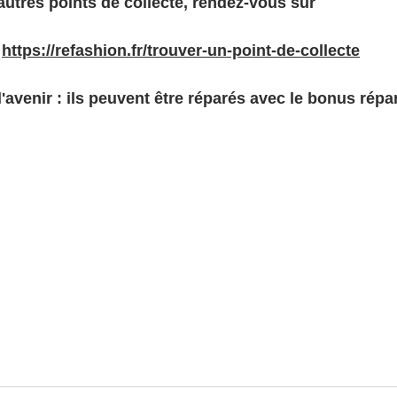
autres points de collecte, rendez-vous sur
https://refashion.fr/trouver-un-point-de-collecte
l'avenir : ils peuvent être réparés avec le bonus répar