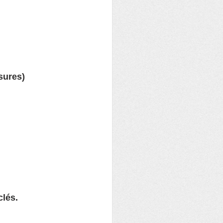
sures) 
clés.