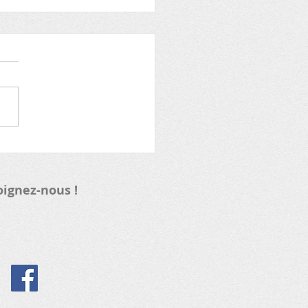
ashion et la filière
ile
oignez-nous !