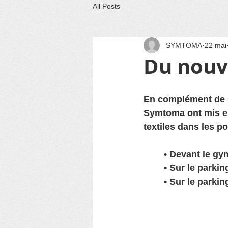
All Posts
SYMTOMA
22 mai
Du nouve
En complément de la
Symtoma ont mis en
textiles dans les po
	• Devant le gy
	• Sur le parki
	• Sur le parki